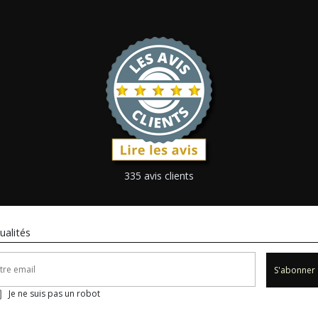
335 avis clients
ualités
S'abonner
Je ne suis pas un robot