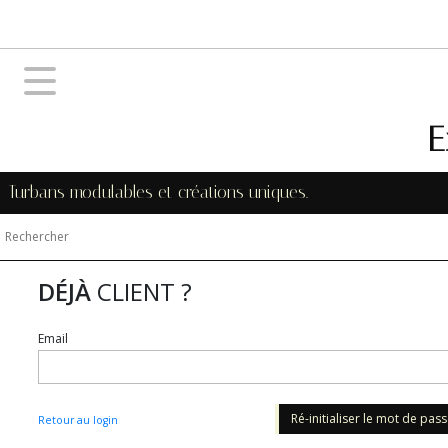
E
Turbans modulables et créations uniques.
DÉJÀ
CLIENT ?
Email
Ré-initialiser le mot de pas
Retour au login