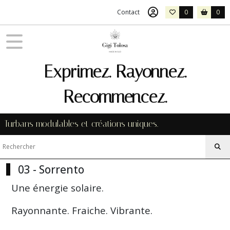
Fermer
Contact
0
0
FILTRES
Tous
Exprimez. Rayonnez.
les
produits
Recommencez.
03
-
Sorrento
Turbans modulables et créations uniques.
Afficher
les
03 - Sorrento
résultats
Une énergie solaire.
Rayonnante. Fraiche. Vibrante.