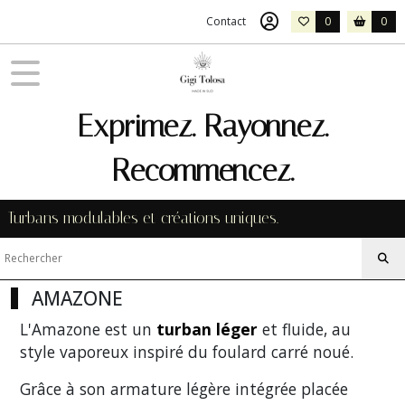
Fermer
Contact
0
0
FILTRES
Tous
Exprimez. Rayonnez.
les
produits
Recommencez.
Afficher
Turbans modulables et créations uniques.
les
résultats
AMAZONE
L'Amazone est un
turban léger
et fluide, au
style vaporeux inspiré du foulard carré noué.
Grâce à son armature légère intégrée placée