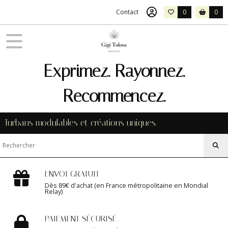
Contact
0
0
Exprimez. Rayonnez.
Recommencez.
Turbans modulables et créations uniques.
ENVOI GRATUIT
Dès 89€ d'achat (en France métropolitaine en Mondial
Relay)
PAIEMENT SÉCURISÉ