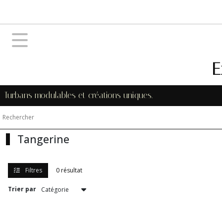
Fermer
FILTRES
Tous
E
les
produits
Turbans modulables et créations uniques.
Afficher
les
résultats
Tangerine
Filtres
0 résultat
Trier par