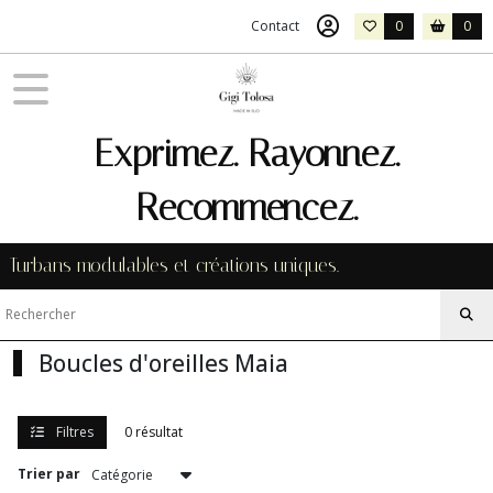
Fermer
Contact
0
0
FILTRES
Tous
Exprimez. Rayonnez.
les
produits
Recommencez.
Afficher
Turbans modulables et créations uniques.
les
résultats
Boucles d'oreilles Maia
Filtres
0 résultat
Trier par