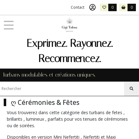
Fermer
Contact
0
0
FILTRES
Tous
Exprimez. Rayonnez.
les
produits
Recommencez.
Afficher
Turbans modulables et créations uniques.
les
résultats
ღ Cérémonies & Fêtes
Vous trouverez dans cette catégorie des turbans de fetes ,
brillants , lumineux , parfaits pour vos tenues de cérémonies
ou de soirées.
Disponibles en version Mini Nefertiti , Nefertiti et Maxi