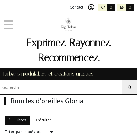
Fermer
Contact
0
0
FILTRES
Tous
Exprimez. Rayonnez.
les
produits
Recommencez.
Afficher
Turbans modulables et créations uniques.
les
résultats
Boucles d'oreilles Gloria
Filtres
0 résultat
Trier par