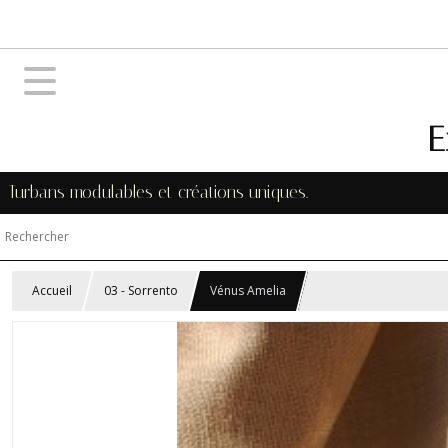
E
Turbans modulables et créations uniques.
Accueil
03 - Sorrento
Vénus Amelia