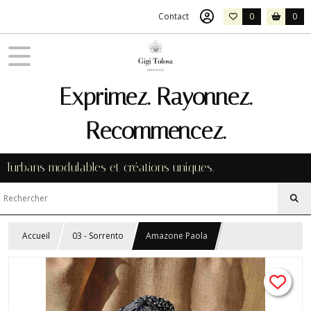
Contact
0
0
Exprimez. Rayonnez.
Recommencez.
Turbans modulables et créations uniques.
Accueil
03 - Sorrento
Amazone Paola