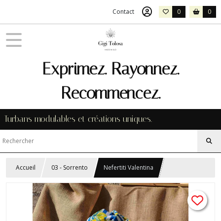
Contact
0
0
Exprimez. Rayonnez.
Recommencez.
Turbans modulables et créations uniques.
Accueil
03 - Sorrento
Nefertiti Valentina